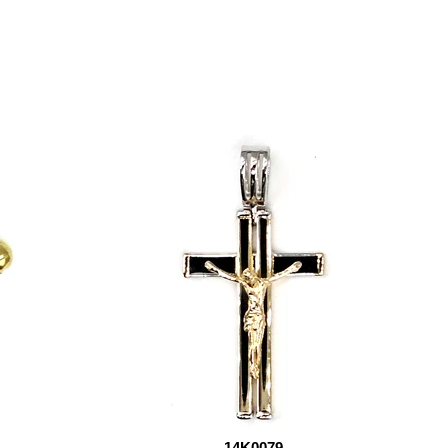
14K0079