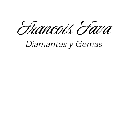
Francois Fava
Diamantes y Gemas
We don’t have any products to
show here right now.