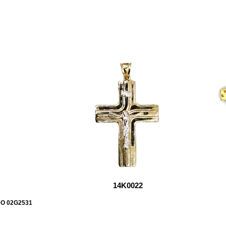
14K0022
DO 02G2531