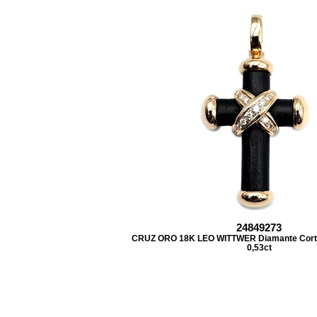
24849273
CRUZ ORO 18K LEO WITTWER Diamante Corte b
0,53ct