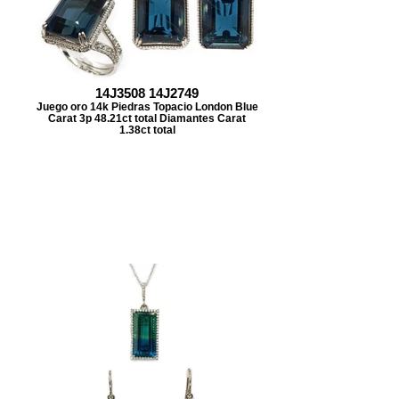
14J3508 14J2749
Juego oro 14k Piedras Topacio London Blue
Carat 3p 48.21ct total Diamantes Carat
1.38ct total