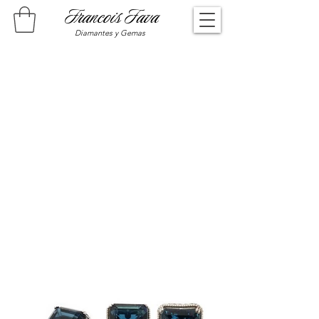
Francois Fava
Diamantes y Gemas
We don’t have any
products to
show here right now.