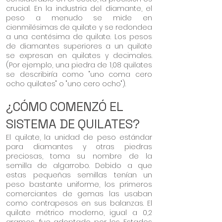
crucial. En la industria del diamante, el
peso a menudo se mide en
cienmilésimas de quilate y se redondea
a una centésima de quilate. Los pesos
de diamantes superiores a un quilate
se expresan en quilates y decimales.
(Por ejemplo, una piedra de 1,08 quilates
se describiría como "uno coma cero
ocho quilates" o "uno cero ocho").
¿CÓMO COMENZÓ EL
SISTEMA DE QUILATES?
El quilate, la unidad de peso estándar
para diamantes y otras piedras
preciosas, toma su nombre de la
semilla de algarrobo. Debido a que
estas pequeñas semillas tenían un
peso bastante uniforme, los primeros
comerciantes de gemas las usaban
como contrapesos en sus balanzas. El
quilate métrico moderno, igual a 0,2
gramos, fue adoptado por los Estados