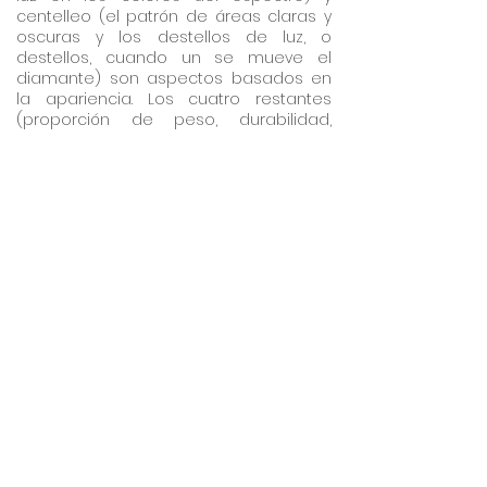
centelleo (el patrón de áreas claras y
oscuras y los destellos de luz, o
destellos, cuando un se mueve el
diamante) son aspectos basados ​​en
la apariencia. Los cuatro restantes
(proporción de peso, durabilidad,
pulido y simetría) están relacionados
con el diseño y la artesanía de un
diamante.
En el sistema de GIA, cada
componente se evalúa
individualmente, teniendo en cuenta la
importancia relativa de ese
componente en la calidad de corte
general del diamante. Cada grado de
corte, basado en una escala relativa
de Excelente a Pobre, representa un
rango de conjuntos de proporciones y
apariencias boca arriba. Hay muchos
juegos de proporciones diferentes que
producen diamantes atractivos.
Por ejemplo, mire una vista lateral del