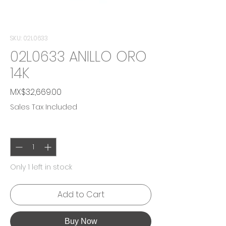
SKU: 02L0633
02L0633 ANILLO ORO
14K
Price
MX$32,669.00
Sales Tax Included
Quantity
*
Only 1 left in stock
Add to Cart
Buy Now