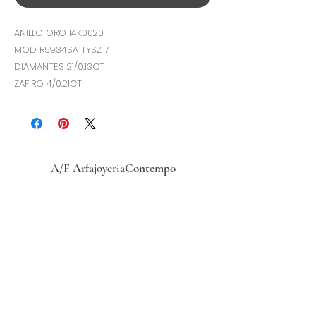
ANILLO ORO 14K0020
MOD R5934SA TYSZ 7
DIAMANTES 21/0.13CT
ZAFIRO 4/0.21CT
A/F
Arfa
joyeria
Contempo
Historia
Ubicacion
Precio del
dólar
hoy
Políticas
de
privacidad
Términos y condiciones