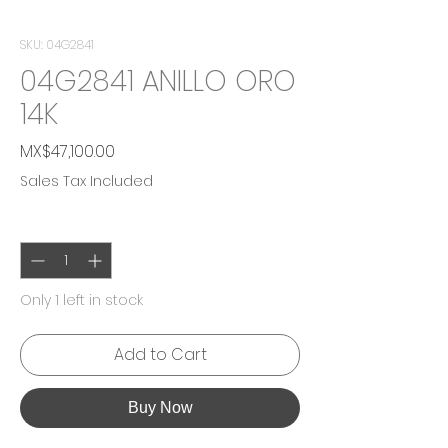
SKU: 04G2841
04G2841 ANILLO ORO
14K
Price
MX$47,100.00
Sales Tax Included
Quantity
*
Only 1 left in stock
Add to Cart
Buy Now