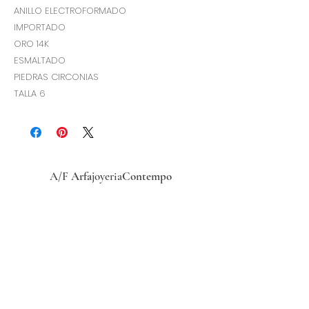
ANILLO ELECTROFORMADO
IMPORTADO
ORO 14K
ESMALTADO
PIEDRAS CIRCONIAS
TALLA 6
A/F
Arfa
joyeria
Contempo
Historia
Ubicacion
Precio del
dólar
hoy