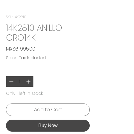
SKU: 14K2810
14K2810 ANILLO
ORO14K
Price
MX$61,995.00
Sales Tax Included
Quantity
*
Only 1 left in stock
Add to Cart
Buy Now