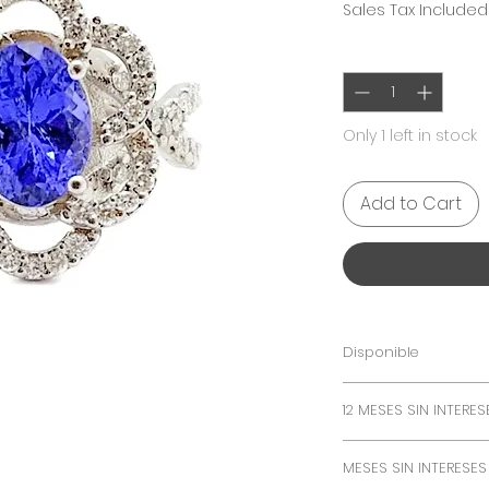
Sales Tax Included
Quantity
*
Only 1 left in stock
Add to Cart
Disponible
Esta pieza la ten
12 MESES SIN INTERES
inmediata
PAGA ESTA PIEZA EN
MESES SIN INTERESES
VALIDO CON TARJET