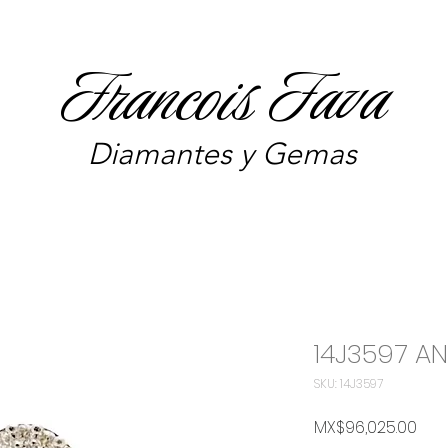
Francois Fava
Diamantes y Gemas
14J3597 AN
SKU: 14J3597
Pric
MX$96,025.00