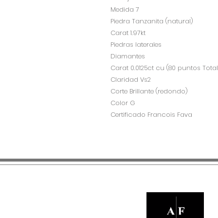
Medida 7
Piedra Tanzanita (natural)
Carat 1.97kt
Piedras laterales
Diamantes
Carat 0.0125ct cu (80 puntos Total
Claridad Vs2
Corte Brillante (redondo)
Color G
Certificado Francois Fava