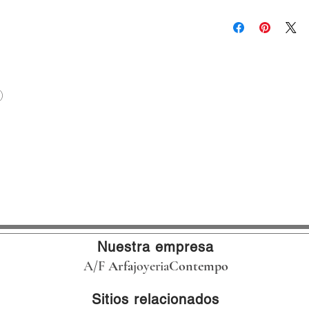
VIGENTE HASTA EL 3
PAGA A MESES SIN I
APLICAN RESTRICCI
CON TARJETAS DE C
VALIDO AL 31 DE DI
APLICAN RESTRICCI
)
Nuestra empresa
A/F
Arfa
joyeria
Contempo
Sitios relacionados