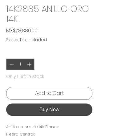
14K2885 ANILLO ORO
14K
Price
MX$78,880.00
Sales Tax Included
Quantity
*
Only 1 left in stock
Add to Cart
Buy Now
Anillo en oro de 14k Blanco
Piedra Central: