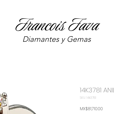
Francois Fava
Diamantes y Gemas
14K3781 AN
SKU: 14k3781
Price
MX$81,710.00