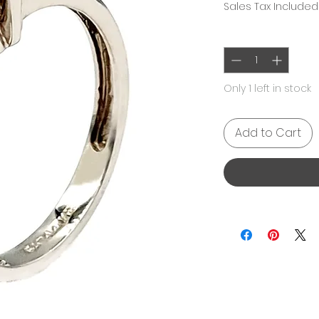
Sales Tax Included
Quantity
*
Only 1 left in stock
Add to Cart