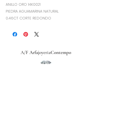
ANILLO ORO 14K0021
PIEDRA AGUAMARINA NATURAL
0.46CT CORTE REDONDO
A/F
Arfa
joyeria
Contempo
Historia
Ubicacion
Precio del
dólar
hoy
Políticas
de
privacidad
Términos y condiciones
Recibe ofertas exclusivas