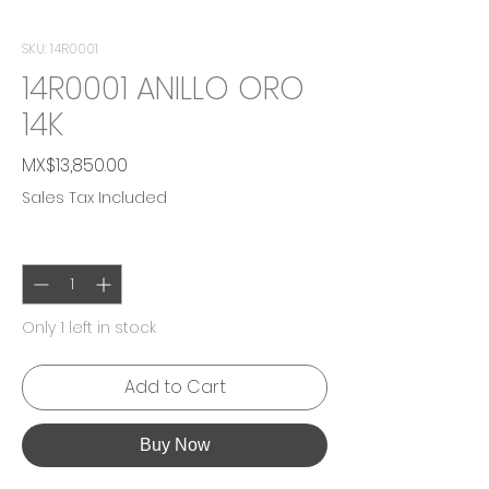
SKU: 14R0001
14R0001 ANILLO ORO
14K
Price
MX$13,850.00
Sales Tax Included
Quantity
*
Only 1 left in stock
Add to Cart
Buy Now