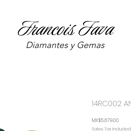
Francois Fava
Diamantes y Gemas
14RC002 A
Price
MX$5,679.00
Sales Tax Included