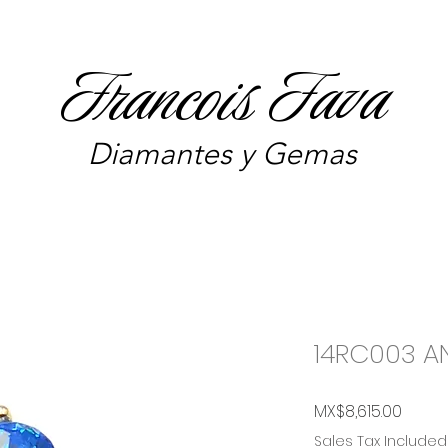
Francois Fava
Diamantes y Gemas
14RC003 A
Price
MX$8,615.00
Sales Tax Included