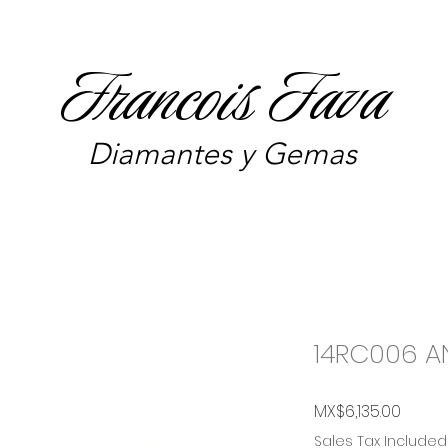
Francois Fava
Diamantes y Gemas
14RC006 A
Price
MX$6,135.00
Sales Tax Included