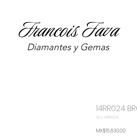
Francois Fava
Diamantes y Gemas
14RR024 B
SKU: 14RR024
Price
MX$15,630.00