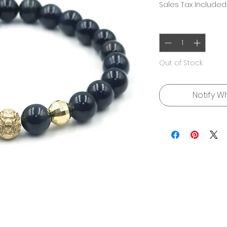
Sales Tax Included
Quantity
*
Out of Stock
Notify W