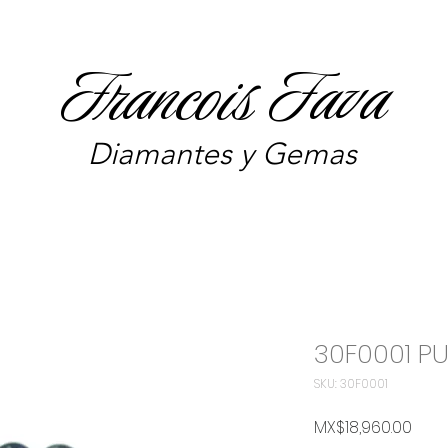
Francois Fava
Diamantes y Gemas
30F0001 PU
SKU: 30F0001
Pric
MX$18,960.00