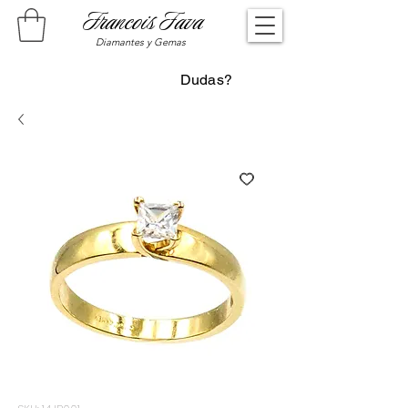
Francois Fava
Diamantes y Gemas
Dudas?