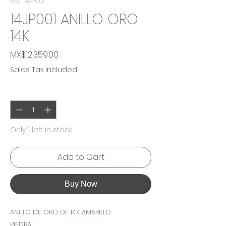
SKU: 14JP001
14JP001 ANILLO ORO
14K
Price
MX$12,359.00
Sales Tax Included
Quantity
*
Only 1 left in stock
Add to Cart
Buy Now
ANILLO DE ORO DE 14K AMARILLO
PIEDRA