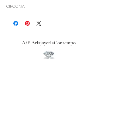
CIRCONIA
A/F
Arfa
joyeria
Contempo
Historia
Ubicacion
Precio del
dólar
hoy
Políticas
de
privacidad
Términos y condiciones
Recibe ofertas exclusivas
Redes sociales
Regístrate