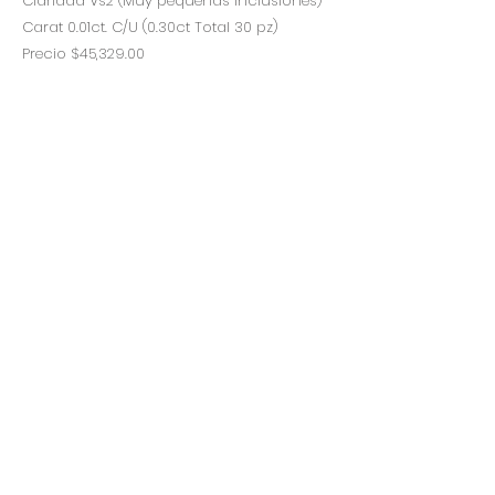
Claridad Vs2 (Muy pequeñas inclusiones)
Carat 0.01ct. C/U (0.30ct Total 30 pz)
Precio $45,329.00
A/F
Arfa
joyeria
Contempo
Historia
Ubicacion
Precio del
dólar
hoy
Políticas
de
privacidad
Términos y condiciones
Recibe ofertas exclusivas
Redes sociales