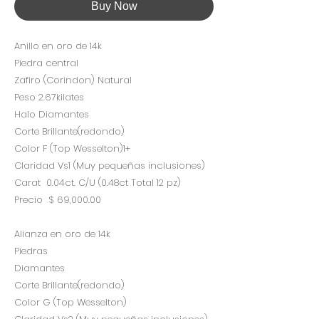
Buy Now
Anillo en oro de 14k
Piedra central
Zafiro (Corindon) Natural
Peso 2.67kilates
Halo Diamantes
Corte Brillante(redondo)
Color F (Top Wesselton)1+
Claridad Vs1 (Muy pequeñas inclusiones)
Carat 0.04ct. C/U (0.48ct Total 12 pz)
Precio $ 69,000.00
Alianza en oro de 14k
Piedras
Diamantes
Corte Brillante(redondo)
Color G (Top Wesselton)