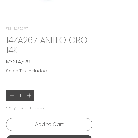
SKU: 14ZA267
14ZA267 ANILLO ORO
14K
Price
MX$114,329.00
Sales Tax Included
Quantity
*
Only 1 left in stock
Add to Cart