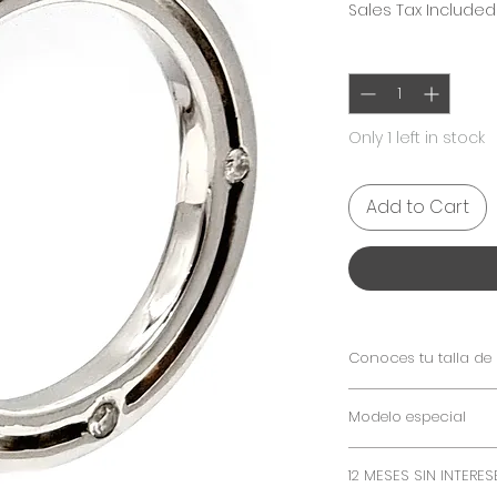
Sales Tax Included
Quantity
*
Only 1 left in stock
Add to Cart
Conoces tu talla de 
Consulta nuestra g
Modelo especial
Este modelo de ar
12 MESES SIN INTERES
en oro de 10 ó 18k