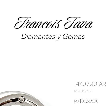
Francois Fava
Diamantes y Gemas
14K0790 A
SKU: 14K0790
Pric
MX$35,525.00