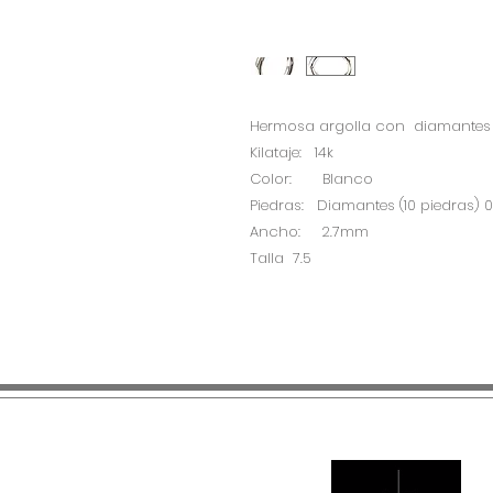
Hermosa argolla con diamantes
Kilataje: 14k
Color: Blanco
Piedras: Diamantes (10 piedras) 0.
Ancho: 2.7mm
Talla 7.5